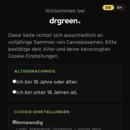
Zum Inhalt springen
DE
EN
Willkommen bei
Diese Seite richtet sich ausschließlich an
volljährige Sammler von Cannabissamen. Bitte
DRGREEN
bestätige dein Alter und deine bevorzugten
Cookie-Einstellungen.
DrGreen – The
Universe of
ALTERSNACHWEIS
Ich bin 18 Jahre oder älter.
Cannabis
Ich bin unter 18 Jahren alt.
Strains
COOKIE-EINSTELLUNGEN
DAS Portal für
Hier entsteht DrGreen:
Notwendig
Cannabissamen.
Login, Warenkorb, Sicherheit — immer aktiv.