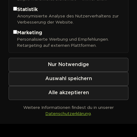
Wir bringen Ordnung in die faszinierende Vielfalt
Statistik
der Cannabis Strains.
Anonymisierte Analyse des Nutzerverhaltens zur
Verbesserung der Website.
In Kürze findest du hier alles aus dem Kosmos der
Hanfsamen, Cannabis-Sorten und Seedbanks. Von
Marketing
der Geschichte der Genetiken bis hin zu
Personalisierte Werbung und Empfehlungen.
spannenden Einblicken in die Welt der Breeder.
Retargeting auf externen Plattformen.
Nur Notwendige
Zum Shop
Auswahl speichern
Strain-Universum
Alle akzeptieren
Breeder entdecken
Weitere Informationen findest du in unserer
Datenschutzerklärung
.