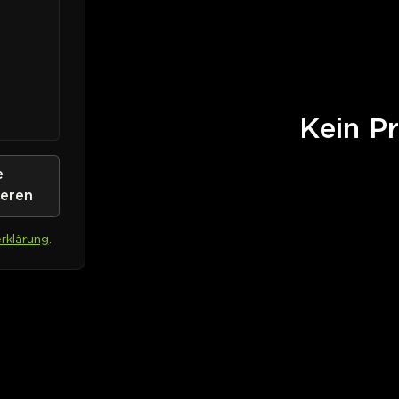
Kein Pr
e
ieren
rklärung
.