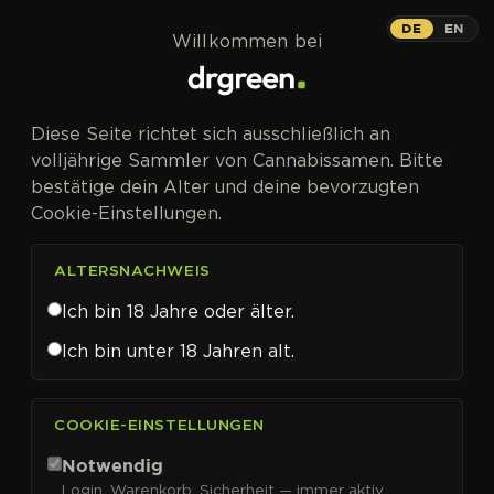
Zum Inhalt springen
DE
EN
Willkommen bei
Diese Seite richtet sich ausschließlich an
volljährige Sammler von Cannabissamen. Bitte
bestätige dein Alter und deine bevorzugten
Cookie-Einstellungen.
ALTERSNACHWEIS
Ich bin 18 Jahre oder älter.
Ich bin unter 18 Jahren alt.
CANNABISSAMEN VON SEEDSMAN KAUFEN
COOKIE-EINSTELLUNGEN
Seedsman
Notwendig
Login, Warenkorb, Sicherheit — immer aktiv.