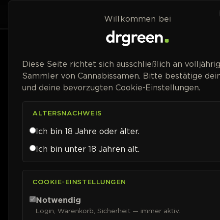
Zum Inhalt springen
Home
Shop
Strai
Willkommen bei
Preisspanne
Diese Seite richtet sich ausschließlich an volljähri
Sammler von Cannabissamen. Bitte bestätige dein
und deine bevorzugten Cookie-Einstellungen.
ALTERSNACHWEIS
Ich bin 18 Jahre oder älter.
Ich bin unter 18 Jahren alt.
COOKIE-EINSTELLUNGEN
Notwendig
Login, Warenkorb, Sicherheit — immer aktiv.