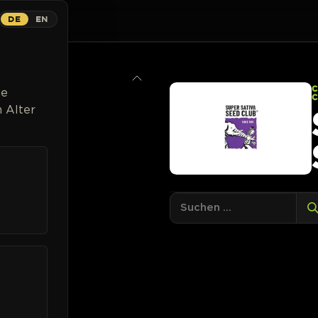
DE
EN
ns
Breeder
Magazin
Cannabispflanzen
Kontakt
Li
C
ge
 Alter