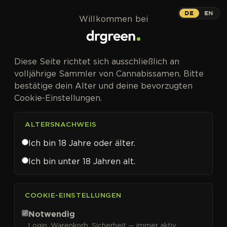
Zum Inhalt springen
DE
EN
Willkommen bei
CANNABISSAMEN VON SENSI SEEDS RESEARCH KAUFEN
Diese Seite richtet sich ausschließlich an
Sensi Seeds
volljährige Sammler von Cannabissamen. Bitte
bestätige dein Alter und deine bevorzugten
Research
Cookie-Einstellungen.
ALTERSNACHWEIS
Ich bin 18 Jahre oder älter.
FILTER
Sortieren nach
Ich bin unter 18 Jahren alt.
COOKIE-EINSTELLUNGEN
Notwendig
Login, Warenkorb, Sicherheit — immer aktiv.