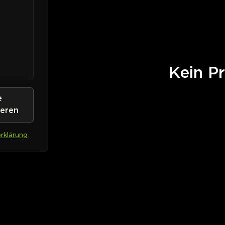
Kein Pr
e
ieren
rklärung
.