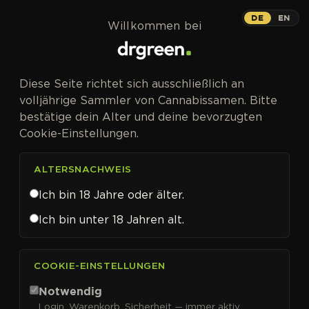
Zum Inhalt springen
DE
EN
Willkommen bei
Diese Seite richtet sich ausschließlich an
volljährige Sammler von Cannabissamen. Bitte
bestätige dein Alter und deine bevorzugten
Cookie-Einstellungen.
ALTERSNACHWEIS
Ich bin 18 Jahre oder älter.
Ich bin unter 18 Jahren alt.
CANNABISSAMEN VON SEEDSMAN KAUFEN
COOKIE-EINSTELLUNGEN
Seedsman
Notwendig
Login, Warenkorb, Sicherheit — immer aktiv.