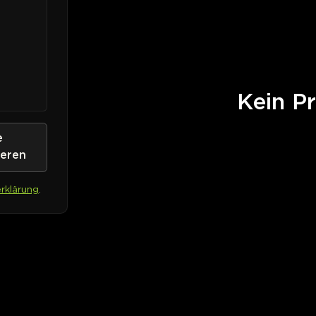
Kein Pr
e
ieren
rklärung
.