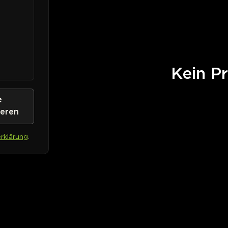
Kein Pr
e
ieren
rklärung
.