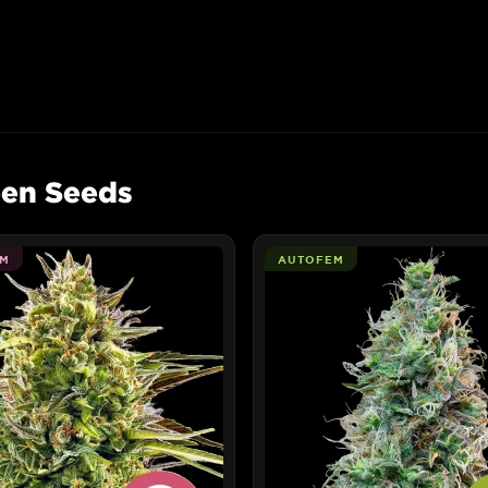
een Seeds
M
AUTOFEM