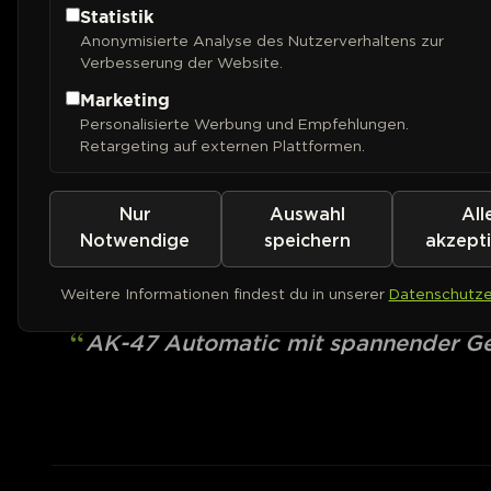
Statistik
Anonymisierte Analyse des Nutzerverhaltens zur
Verbesserung der Website.
Marketing
Personalisierte Werbung und Empfehlungen.
Retargeting auf externen Plattformen.
Nur
Auswahl
All
ROYAL QUEEN SEEDS
Royal AK Auto
Notwendige
speichern
akzept
Weitere Informationen findest du in unserer
Datenschutze
AUTOFEM
AK-47 Automatic mit spannender Ge