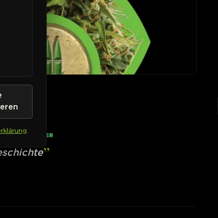
e
ieren
rklärung
.
• AUF LAGER
schichte