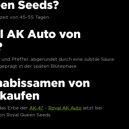
een Seeds?
zeit von 45–55 Tagen.
l AK Auto von
?
nd Pfeffer, abgerundet durch eine subtile Säure.
geprägt in der späten Blütephase.
nabissamen von
 kaufen
das Erbe der
AK-47
–
Royal AK Auto
jetzt bei
von Royal Queen Seeds: