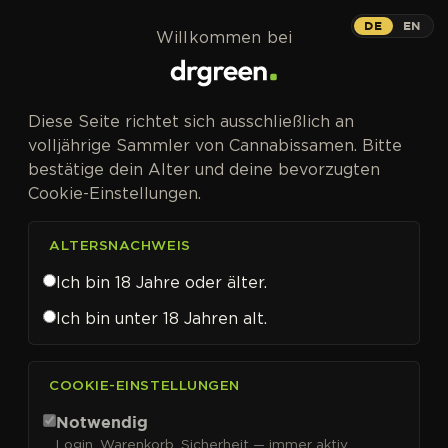
Zum Inhalt springen
DE
EN
Willkommen bei
Diese Seite richtet sich ausschließlich an
volljährige Sammler von Cannabissamen. Bitte
bestätige dein Alter und deine bevorzugten
Cookie-Einstellungen.
ALTERSNACHWEIS
Ich bin 18 Jahre oder älter.
Ich bin unter 18 Jahren alt.
CANNABISSAMEN VON ANESIA SEEDS KAUFEN
COOKIE-EINSTELLUNGEN
Anesia Seeds
Notwendig
Login, Warenkorb, Sicherheit — immer aktiv.