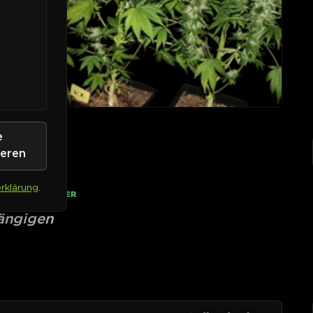
e
ieren
rklärung
.
• AUF LAGER
hängigen