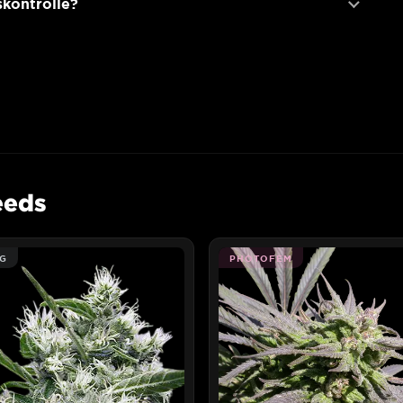
kontrolle?
eeds
G
PHOTOFEM