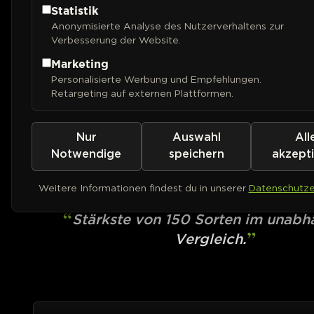
Statistik
Anonymisierte Analyse des Nutzerverhaltens zur
Verbesserung der Website.
Marketing
Personalisierte Werbung und Empfehlungen.
Retargeting auf externen Plattformen.
Nur
Auswahl
All
SERIOUS SEEDS
White Russian
Notwendige
speichern
akzept
Weitere Informationen findest du in unserer
Datenschutze
PHOTOFEM
Stärkste von 150 Sorten im unab
Vergleich.