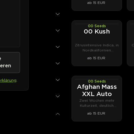
ab 15 EUR
00 Seeds
PHOTOFEM
00 Kush
Zitrusintensive Indica, in
O
Nordkalifornien
stabilisiert.
ab 15 EUR
e
ieren
rklärung
.
00 Seeds
AUTOFEM
Afghan Mass
XXL Auto
Zwei Wochen mehr
Kulturzeit, deutlich
mehr Ertrag.
ab 15 EUR