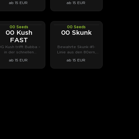
ab 15 EUR
ab 15 EUR
00 Seeds
00 Seeds
PHOTOFEM
PHOTOFEM
00 Kush
00 Skunk
FAST
G Kush trifft Bubba –
Bewahrte Skunk-#1-
in der schnellen
Linie aus den 80ern,
Fassung.
Zitrus trifft Weihrauch.
ab 15 EUR
ab 15 EUR