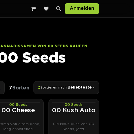
Anmelden
CANNABISSAMEN VON 00 SEEDS KAUFEN
00 Seeds
7
Sorten
Beliebteste
Sortieren nach:
00 Seeds
00 Seeds
PHOTOFEM
AUTOFEM
00 Cheese
00 Kush Auto
roma von altem Käse,
Die Haus-Kush von 00
lang anhaltende
Seeds, jetzt
Entspannung.
selbstblühend.