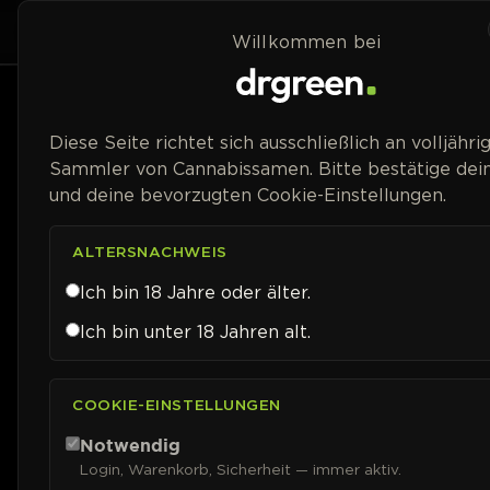
Zum Inhalt springen
Home
Shop
Willkommen bei
Packungsgröße
Diese Seite richtet sich ausschließlich an volljähri
Sammler von Cannabissamen. Bitte bestätige dein
Blütetyp
und deine bevorzugten Cookie-Einstellungen.
Geschlecht
ALTERSNACHWEIS
Ich bin 18 Jahre oder älter.
Genetik
Ich bin unter 18 Jahren alt.
Blütezeit
COOKIE-EINSTELLUNGEN
Erntezeit (Auto)
Notwendig
Login, Warenkorb, Sicherheit — immer aktiv.
THC-Gehalt