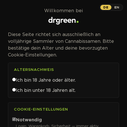
Zum Inhalt springen
DE
EN
Willkommen bei
Diese Seite richtet sich ausschließlich an
volljährige Sammler von Cannabissamen. Bitte
bestätige dein Alter und deine bevorzugten
Cookie-Einstellungen.
ALTERSNACHWEIS
Ich bin 18 Jahre oder älter.
Ich bin unter 18 Jahren alt.
CANNABISSAMEN VON WORLD OF SEEDS KAUFEN
COOKIE-EINSTELLUNGEN
World of Seeds
Notwendig
Login, Warenkorb, Sicherheit — immer aktiv.