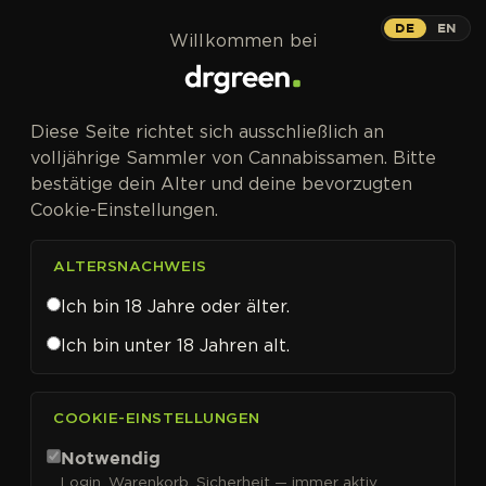
Zum Inhalt springen
DE
EN
Willkommen bei
Diese Seite richtet sich ausschließlich an
volljährige Sammler von Cannabissamen. Bitte
bestätige dein Alter und deine bevorzugten
Cookie-Einstellungen.
ALTERSNACHWEIS
Ich bin 18 Jahre oder älter.
Ich bin unter 18 Jahren alt.
CANNABISSAMEN VON ACE SEEDS KAUFEN
COOKIE-EINSTELLUNGEN
Ace Seeds
Notwendig
Login, Warenkorb, Sicherheit — immer aktiv.