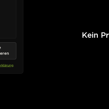
Kein Pr
e
ieren
rklärung
.