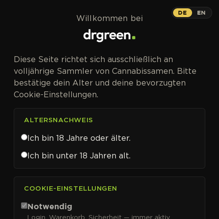
Zum Inhalt springen
DE
EN
Willkommen bei
Diese Seite richtet sich ausschließlich an
volljährige Sammler von Cannabissamen. Bitte
bestätige dein Alter und deine bevorzugten
Cookie-Einstellungen.
ALTERSNACHWEIS
Ich bin 18 Jahre oder älter.
Ich bin unter 18 Jahren alt.
CANNABISSAMEN VON PYRAMID SEEDS KAUFEN
COOKIE-EINSTELLUNGEN
Pyramid Seeds
Notwendig
Login, Warenkorb, Sicherheit — immer aktiv.