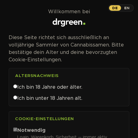
Zum Inhalt springen
DE
EN
Willkommen bei
Diese Seite richtet sich ausschließlich an
volljährige Sammler von Cannabissamen. Bitte
bestätige dein Alter und deine bevorzugten
Cookie-Einstellungen.
ALTERSNACHWEIS
Ich bin 18 Jahre oder älter.
Ich bin unter 18 Jahren alt.
CANNABISSAMEN VON SENSI SEEDS KAUFEN
COOKIE-EINSTELLUNGEN
Sensi Seeds
Notwendig
Login, Warenkorb, Sicherheit — immer aktiv.