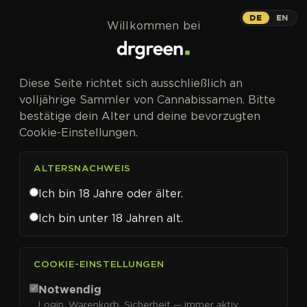
Zum Inhalt springen
DE
EN
Willkommen bei
Diese Seite richtet sich ausschließlich an
volljährige Sammler von Cannabissamen. Bitte
bestätige dein Alter und deine bevorzugten
Cookie-Einstellungen.
ALTERSNACHWEIS
Ich bin 18 Jahre oder älter.
Ich bin unter 18 Jahren alt.
CANNABISSAMEN VON SEEDSMAN KAUFEN
COOKIE-EINSTELLUNGEN
Seedsman
Notwendig
Login, Warenkorb, Sicherheit — immer aktiv.