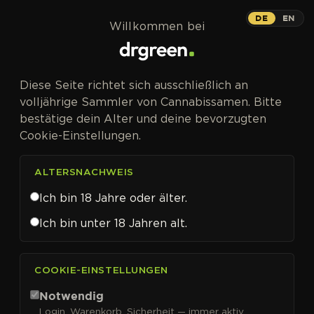
Zum Inhalt springen
DE
EN
Willkommen bei
Diese Seite richtet sich ausschließlich an
volljährige Sammler von Cannabissamen. Bitte
bestätige dein Alter und deine bevorzugten
Cookie-Einstellungen.
ALTERSNACHWEIS
Ich bin 18 Jahre oder älter.
Ich bin unter 18 Jahren alt.
CANNABISSAMEN VON BUDDHA SEEDS KAUFEN
COOKIE-EINSTELLUNGEN
Buddha Seeds
Notwendig
Login, Warenkorb, Sicherheit — immer aktiv.