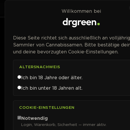
Zum Inhalt springen
Home
Shop
Strai
Willkommen bei
Preisspanne
Diese Seite richtet sich ausschließlich an volljähri
Sammler von Cannabissamen. Bitte bestätige dein
und deine bevorzugten Cookie-Einstellungen.
ALTERSNACHWEIS
Ich bin 18 Jahre oder älter.
Ich bin unter 18 Jahren alt.
COOKIE-EINSTELLUNGEN
Notwendig
Login, Warenkorb, Sicherheit — immer aktiv.