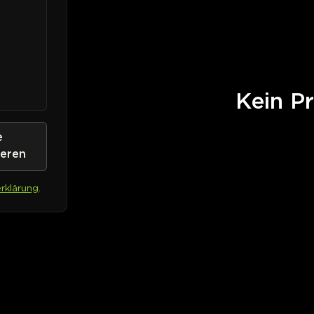
Kein Pr
e
ieren
rklärung
.