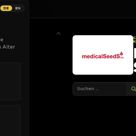
DE
EN
ns
Breeder
Magazin
Cannabispflanzen
Kontakt
Li
ge
 Alter