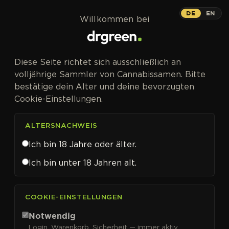
Zum Inhalt springen
DE
EN
Willkommen bei
Diese Seite richtet sich ausschließlich an
volljährige Sammler von Cannabissamen. Bitte
bestätige dein Alter und deine bevorzugten
Cookie-Einstellungen.
ALTERSNACHWEIS
Ich bin 18 Jahre oder älter.
Ich bin unter 18 Jahren alt.
CANNABISSAMEN VON KANNABIA SEEDS KAUFEN
COOKIE-EINSTELLUNGEN
Kannabia Seeds
Notwendig
Login, Warenkorb, Sicherheit — immer aktiv.