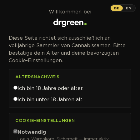
Zum Inhalt springen
DE
EN
Willkommen bei
Diese Seite richtet sich ausschließlich an
volljährige Sammler von Cannabissamen. Bitte
bestätige dein Alter und deine bevorzugten
Cookie-Einstellungen.
ALTERSNACHWEIS
Ich bin 18 Jahre oder älter.
Ich bin unter 18 Jahren alt.
CANNABISSAMEN VON ADVANCED SEEDS KAUFEN
COOKIE-EINSTELLUNGEN
Advanced Seeds
Notwendig
Login, Warenkorb, Sicherheit — immer aktiv.