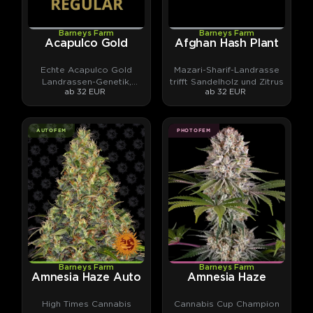
Barneys Farm
Barneys Farm
Acapulco Gold
Afghan Hash Plant
Echte Acapulco Gold
Mazari-Sharif-Landrasse
Landrassen-Genetik,
trifft Sandelholz und Zitrus
ab 32 EUR
ab 32 EUR
stabilisiert.
AUTOFEM
PHOTOFEM
Barneys Farm
Barneys Farm
Amnesia Haze Auto
Amnesia Haze
High Times Cannabis
Cannabis Cup Champion