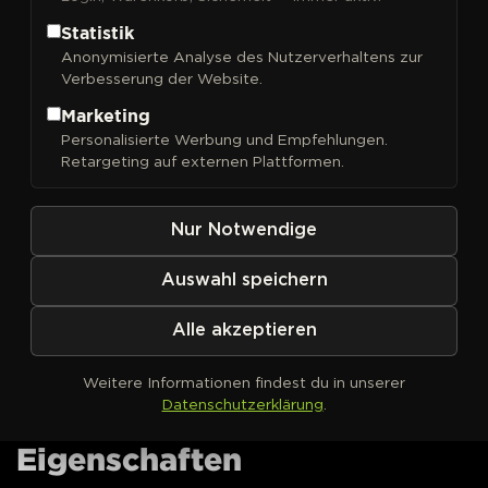
Statistik
Anonymisierte Analyse des Nutzerverhaltens zur
Blue Dream Cannabissamen
Verbesserung der Website.
von Barneys Farm kaufen
Marketing
Personalisierte Werbung und Empfehlungen.
Blue Dream
ist ein sativa-dominanter Hybrid aus
Retargeting auf externen Plattformen.
Blueberry
, dessen Ursprünge an der kalifornischen
Westküste liegen und der dort zu einem echten
Referenzpunkt wurde. Die Blüten erreichen ein
Nur Notwendige
THC-Potential von bis zu 28 % und haben ein süßes
Beerenaroma mit Kiefern- und Erdnoten.
Auswahl speichern
Feminisierte
Blue Dream
Cannabissamen jetzt bei
Alle akzeptieren
DrGreen bestellen.
Blue Dream von Barneys
Weitere Informationen findest du in unserer
Datenschutzerklärung
.
Farm – Genetik &
Eigenschaften