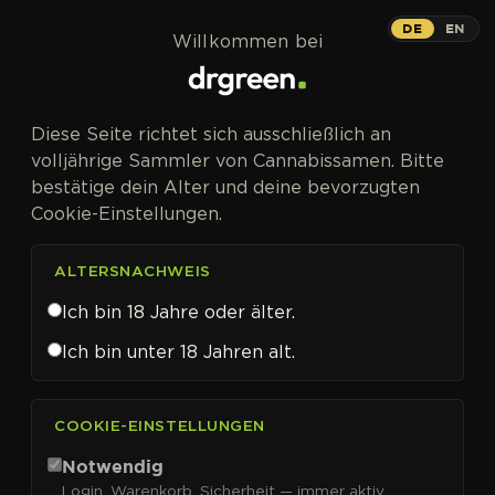
Zum Inhalt springen
Blue Dream
DE
EN
Willkommen bei
PHOTOFEM
Diese Seite richtet sich ausschließlich an
Blueberry trifft Super Silver Haze –
volljährige Sammler von Cannabissamen. Bitte
Westküsten-Klassiker mit 28 % THC-
bestätige dein Alter und deine bevorzugten
Potential.
Cookie-Einstellungen.
ALTERSNACHWEIS
Ich bin 18 Jahre oder älter.
Ich bin unter 18 Jahren alt.
COOKIE-EINSTELLUNGEN
Notwendig
Login, Warenkorb, Sicherheit — immer aktiv.