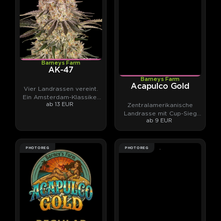
Barneys Farm
AK-47
Barneys Farm
Acapulco Gold
Vier Landrassen vereint.
Ein Amsterdam-Klassiker
ab 13 EUR
Zentralamerikanische
mit 26 % THC-Potential.
Landrasse mit Cup-Sieg
ab 9 EUR
und Fruchtcocktail-Aroma
PHOTOREG
PHOTOREG