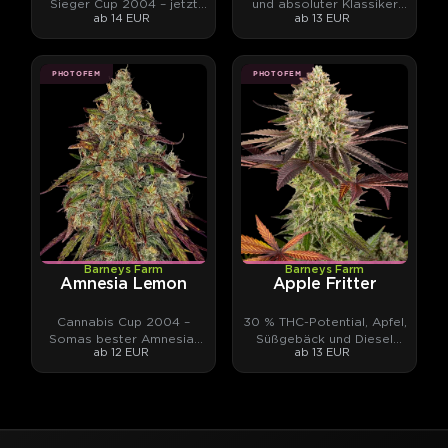
Sieger Cup 2004 – jetzt
und absoluter Klassiker
ab 14 EUR
ab 13 EUR
als Automatic.
aus vier Kontinenten
PHOTOFEM
PHOTOFEM
Barneys Farm
Barneys Farm
Amnesia Lemon
Apple Fritter
Cannabis Cup 2004 –
30 % THC-Potential, Apfel,
Somas bester Amnesia-
Süßgebäck und Diesel
ab 12 EUR
ab 13 EUR
Haze-Phänotyp.
zugleich.