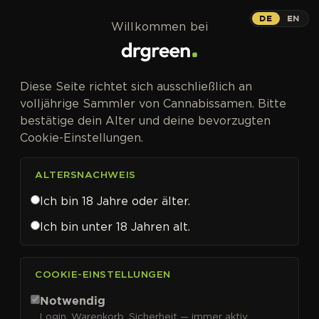
Zum Inhalt springen
DE
EN
Willkommen bei
Diese Seite richtet sich ausschließlich an
volljährige Sammler von Cannabissamen. Bitte
bestätige dein Alter und deine bevorzugten
Cookie-Einstellungen.
ALTERSNACHWEIS
Ich bin 18 Jahre oder älter.
Ich bin unter 18 Jahren alt.
CANNABISSAMEN VON BUDDHA SEEDS KAUFEN
COOKIE-EINSTELLUNGEN
Buddha Seeds
Notwendig
Login, Warenkorb, Sicherheit — immer aktiv.