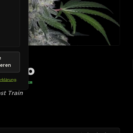
e
 Auto
ieren
rklärung
.
• AUF LAGER
st Train