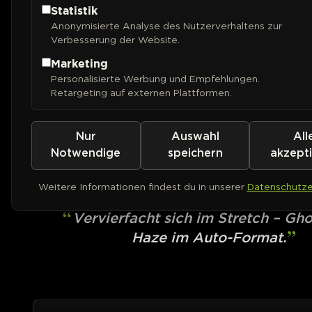
Statistik
Anonymisierte Analyse des Nutzerverhaltens zur
Verbesserung der Website.
Marketing
Personalisierte Werbung und Empfehlungen.
Retargeting auf externen Plattformen.
Nur
Auswahl
All
MEPHISTO GENETICS
Fantasmo Express
Notwendige
speichern
akzept
Weitere Informationen findest du in unserer
Datenschutze
AUTOFEM
Vervierfacht sich im Stretch – Gho
Haze im Auto-Format.