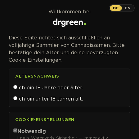
Zum Inhalt springen
DE
EN
Willkommen bei
Diese Seite richtet sich ausschließlich an
volljährige Sammler von Cannabissamen. Bitte
bestätige dein Alter und deine bevorzugten
Cookie-Einstellungen.
ALTERSNACHWEIS
Ich bin 18 Jahre oder älter.
Ich bin unter 18 Jahren alt.
CANNABISSAMEN VON SENSI SEEDS KAUFEN
COOKIE-EINSTELLUNGEN
Sensi Seeds
Notwendig
Login, Warenkorb, Sicherheit — immer aktiv.