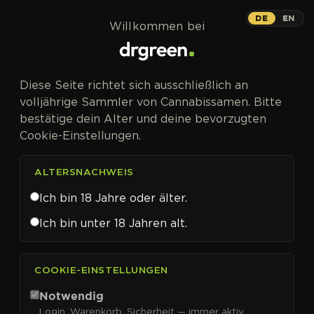
Zum Inhalt springen
DE
EN
Willkommen bei
Diese Seite richtet sich ausschließlich an
volljährige Sammler von Cannabissamen. Bitte
bestätige dein Alter und deine bevorzugten
Cookie-Einstellungen.
ALTERSNACHWEIS
Ich bin 18 Jahre oder älter.
Ich bin unter 18 Jahren alt.
CANNABISSAMEN VON BUDDHA SEEDS KAUFEN
COOKIE-EINSTELLUNGEN
Buddha Seeds
Notwendig
Login, Warenkorb, Sicherheit — immer aktiv.