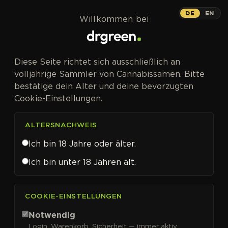
Zum Inhalt springen
DE
EN
Willkommen bei
Diese Seite richtet sich ausschließlich an
volljährige Sammler von Cannabissamen. Bitte
bestätige dein Alter und deine bevorzugten
Cookie-Einstellungen.
ALTERSNACHWEIS
Ich bin 18 Jahre oder älter.
Ich bin unter 18 Jahren alt.
CANNABISSAMEN VON ELITE SEEDS KAUFEN
COOKIE-EINSTELLUNGEN
Elite Seeds
Notwendig
Login, Warenkorb, Sicherheit — immer aktiv.