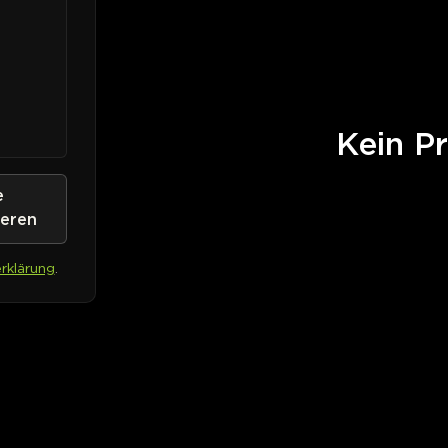
Kein Pr
e
ieren
rklärung
.