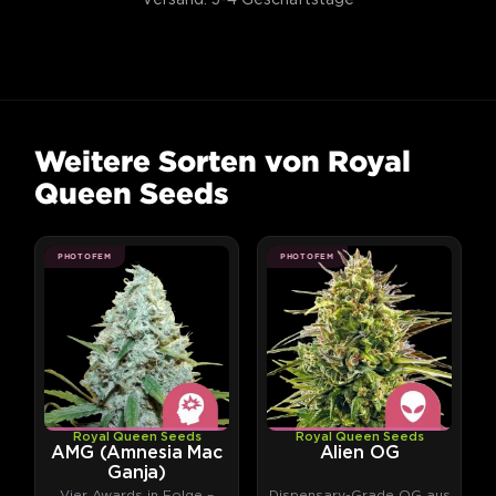
Weitere Sorten von Royal
Queen Seeds
PHOTOFEM
PHOTOFEM
Royal Queen Seeds
Royal Queen Seeds
AMG (Amnesia Mac
Alien OG
Ganja)
Vier Awards in Folge –
Dispensary-Grade OG aus