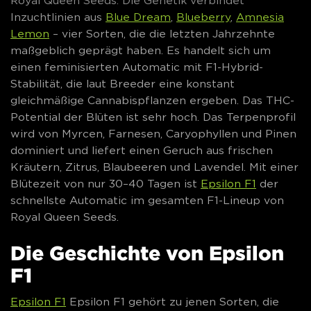
Royal Queen Seeds. Die Genetik verbindet
Inzuchtlinien aus
Blue Dream
,
Blueberry
,
Amnesia
Lemon
– vier Sorten, die die letzten Jahrzehnte
maßgeblich geprägt haben. Es handelt sich um
einen feminisierten Automatic mit F1-Hybrid-
Stabilität, die laut Breeder eine konstant
gleichmäßige Cannabispflanzen ergeben. Das THC-
Potential der Blüten ist sehr hoch. Das Terpenprofil
wird von Myrcen, Farnesen, Caryophyllen und Pinen
dominiert und liefert einen Geruch aus frischen
Kräutern, Zitrus, Blaubeeren und Lavendel. Mit einer
Blütezeit von nur 30–40 Tagen ist
Epsilon F1
der
schnellste Automatic im gesamten F1-Lineup von
Royal Queen Seeds.
Die Geschichte von Epsilon
F1
Epsilon F1
Epsilon F1 gehört zu jenen Sorten, die