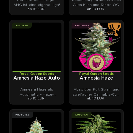
AMG ist eine eigene Liga!
Alien Kush und Tahoe OG.
ab 16 EUR
ab 10 EUR
AUTOFEM
PHOTOFEM
Royal Queen Seeds
Royal Queen Seeds
Amnesia Haze Auto
Amnesia Haze
Amnesia Haze als
Absoluter Kult Strain und
Automatic – Haze-
zweifacher Cannabis-Cup-
ab 10 EUR
ab 10 EUR
Klassiker neu gedacht.
Gewinner aus den 90ern.
PHOTOREG
AUTOFEM