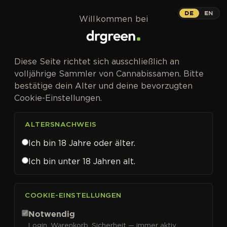
Zum Inhalt springen
Epsilon F1 Auto
DE
EN
Willkommen bei
AUTOFEM
Diese Seite richtet sich ausschließlich an
Der schnellste Automatic in RQS' F1-
volljährige Sammler von Cannabissamen. Bitte
Lineup.
bestätige dein Alter und deine bevorzugten
Cookie-Einstellungen.
ALTERSNACHWEIS
Ich bin 18 Jahre oder älter.
Ich bin unter 18 Jahren alt.
COOKIE-EINSTELLUNGEN
Epsilon F1 Auto
Notwendig
Login, Warenkorb, Sicherheit — immer aktiv.