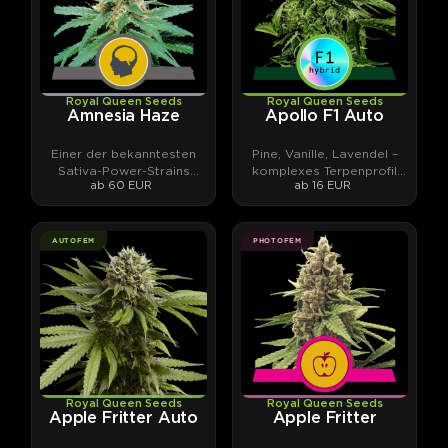
Royal Queen Seeds
Royal Queen Seeds
Amnesia Haze
Apollo F1 Auto
Einer der bekanntesten
Pine, Vanille, Lavendel –
Sativa-Power-Strains
komplexes Terpenprofil
ab 60 EUR
ab 16 EUR
überhaupt.
trifft hohes THC-Potential
AUTOFEM
PHOTOFEM
Royal Queen Seeds
Royal Queen Seeds
Apple Fritter Auto
Apple Fritter