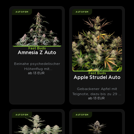
AUTOFEM
AUTOFEM
Fast Buds
Amnesia Z Auto
Beinahe psychedelischer
Höhenflug mit
ab 13 EUR
Fast Buds
Fruchtcocktail-Terpenen.
Apple Strudel Auto
Gebackener Apfel mit
Teignote, dazu bis zu 29 %
ab 13 EUR
THC.
AUTOFEM
AUTOFEM