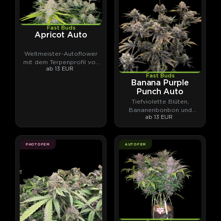
Fast Buds
Apricot Auto
Weltmeister-Autoflower
mit dem Terpenprofil von
ab 13 EUR
Aprikosenmarmelade.
Fast Buds
Banana Purple
Punch Auto
Tiefviolette Blüten,
Bananenbonbon und
ab 13 EUR
Autoflower-Spitzenpotenz.
PHOTOFEM
AUTOFEM