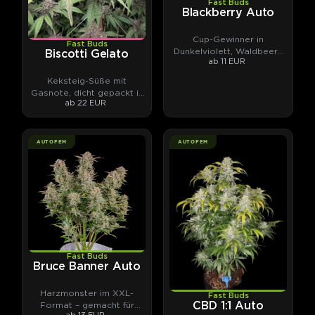
Fast Buds
Blackberry Auto
Cup-Gewinner in
Fast Buds
Dunkelviolett, Waldbeere
Biscotti Gelato
ab 11 EUR
und Kush.
Keksteig-Süße mit
Gasnote, dicht gepackt in
ab 22 EUR
Harz.
AUTOFEM
AUTOFEM
Fast Buds
Bruce Banner Auto
Harzmonster im XXL-
Fast Buds
Format – gemacht für
CBD 1:1 Auto
ab 13 EUR