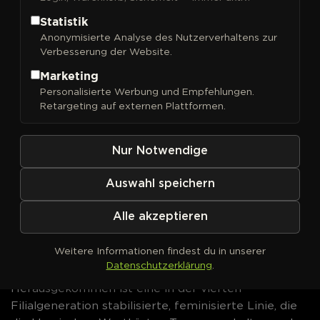
Statistik
Anonymisierte Analyse des Nutzerverhaltens zur
Blue Dream Auto
Verbesserung der Website.
Cannabissamen von Fast
Marketing
Buds kaufen
Personalisierte Werbung und Empfehlungen.
Retargeting auf externen Plattformen.
Mit
Blue Dream Auto
bringt Fast Buds eine der
bekanntesten Sorten der US-Westküste in ein
Nur Notwendige
selbstblühendes Format: Grundlage ist der originale
Blue-Dream-Schnitt, überführt in eine feminisierte
Auswahl speichern
Autoflower-Linie.
Alle akzeptieren
Genetik & Herkunft
Weitere Informationen findest du in unserer
Die Kreuzung verbindet den legendären Blue-
Datenschutzerklärung
.
Dream-Cut mit
Blueberry Auto
F4.
Herausgekommen ist eine in der vierten
Filialgeneration stabilisierte, feminisierte Linie, die