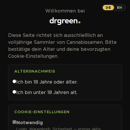
Zum Inhalt springen
Blue Dream Auto
DE
EN
Willkommen bei
AUTOFEM
Diese Seite richtet sich ausschließlich an
Der Blue-Dream-Klassiker als
volljährige Sammler von Cannabissamen. Bitte
Autoflower – harzig bis ins
bestätige dein Alter und deine bevorzugten
Blattwerk.
Cookie-Einstellungen.
ALTERSNACHWEIS
Ich bin 18 Jahre oder älter.
Ich bin unter 18 Jahren alt.
COOKIE-EINSTELLUNGEN
Notwendig
Login, Warenkorb, Sicherheit — immer aktiv.