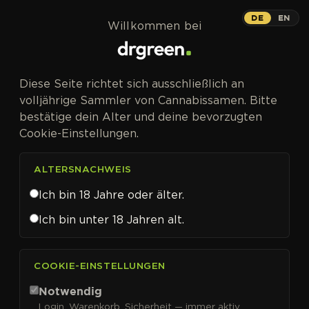
Zum Inhalt springen
DE
EN
Willkommen bei
Diese Seite richtet sich ausschließlich an
volljährige Sammler von Cannabissamen. Bitte
bestätige dein Alter und deine bevorzugten
Cookie-Einstellungen.
ALTERSNACHWEIS
Ich bin 18 Jahre oder älter.
Ich bin unter 18 Jahren alt.
CANNABISSAMEN VON RESIN SEEDS KAUFEN
COOKIE-EINSTELLUNGEN
Resin Seeds
Notwendig
Login, Warenkorb, Sicherheit — immer aktiv.