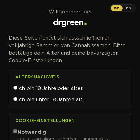
Zum Inhalt springen
DE
EN
Willkommen bei
Diese Seite richtet sich ausschließlich an
volljährige Sammler von Cannabissamen. Bitte
bestätige dein Alter und deine bevorzugten
Cookie-Einstellungen.
ALTERSNACHWEIS
Ich bin 18 Jahre oder älter.
Ich bin unter 18 Jahren alt.
CANNABISSAMEN VON PYRAMID SEEDS KAUFEN
COOKIE-EINSTELLUNGEN
Pyramid Seeds
Notwendig
Login, Warenkorb, Sicherheit — immer aktiv.