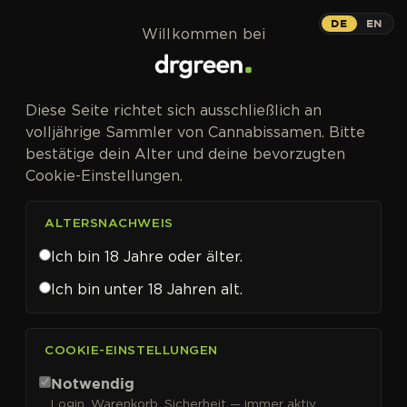
Zum Inhalt springen
DE
EN
Willkommen bei
Diese Seite richtet sich ausschließlich an
volljährige Sammler von Cannabissamen. Bitte
bestätige dein Alter und deine bevorzugten
Cookie-Einstellungen.
ALTERSNACHWEIS
Ich bin 18 Jahre oder älter.
Ich bin unter 18 Jahren alt.
CANNABISSAMEN VON SENSI SEEDS KAUFEN
COOKIE-EINSTELLUNGEN
Sensi Seeds
Notwendig
Login, Warenkorb, Sicherheit — immer aktiv.