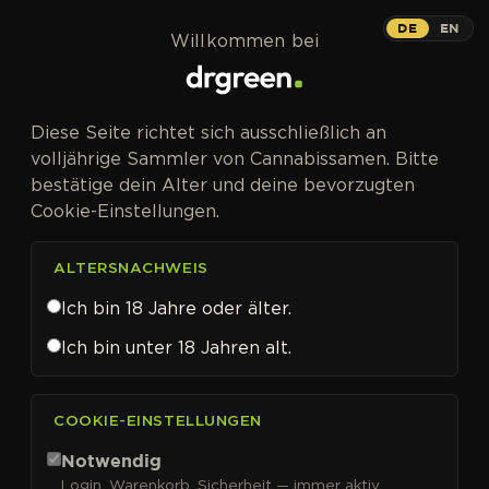
Zum Inhalt springen
DE
EN
Willkommen bei
Diese Seite richtet sich ausschließlich an
volljährige Sammler von Cannabissamen. Bitte
bestätige dein Alter und deine bevorzugten
Cookie-Einstellungen.
ALTERSNACHWEIS
Ich bin 18 Jahre oder älter.
Ich bin unter 18 Jahren alt.
CANNABISSAMEN VON BLIMBURN SEEDS KAUFEN
COOKIE-EINSTELLUNGEN
Blimburn Seeds
Notwendig
Login, Warenkorb, Sicherheit — immer aktiv.