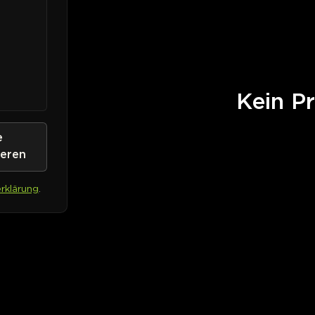
Kein Pr
e
ieren
rklärung
.