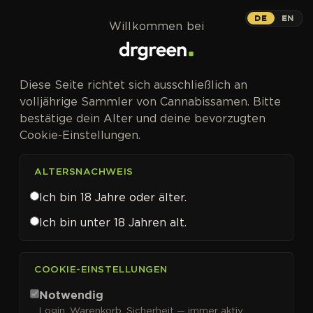
Zum Inhalt springen
DE
EN
Willkommen bei
Diese Seite richtet sich ausschließlich an
volljährige Sammler von Cannabissamen. Bitte
bestätige dein Alter und deine bevorzugten
Cookie-Einstellungen.
ALTERSNACHWEIS
Ich bin 18 Jahre oder älter.
Ich bin unter 18 Jahren alt.
CANNABISSAMEN VON ADVANCED SEEDS KAUFEN
COOKIE-EINSTELLUNGEN
Advanced Seeds
Notwendig
Login, Warenkorb, Sicherheit — immer aktiv.