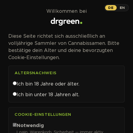
Zum Inhalt springen
DE
EN
Willkommen bei
Diese Seite richtet sich ausschließlich an
volljährige Sammler von Cannabissamen. Bitte
bestätige dein Alter und deine bevorzugten
Cookie-Einstellungen.
ALTERSNACHWEIS
Ich bin 18 Jahre oder älter.
Ich bin unter 18 Jahren alt.
CANNABISSAMEN VON AMSTERDAM GENETICS KAUFEN
COOKIE-EINSTELLUNGEN
Amsterdam Genetics
Notwendig
Login, Warenkorb, Sicherheit — immer aktiv.