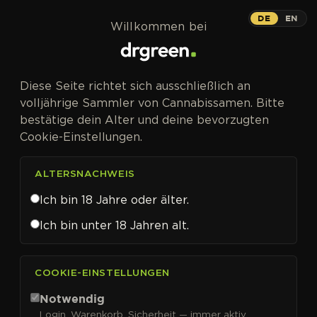
Zum Inhalt springen
DE
EN
Willkommen bei
Diese Seite richtet sich ausschließlich an
volljährige Sammler von Cannabissamen. Bitte
bestätige dein Alter und deine bevorzugten
Cookie-Einstellungen.
ALTERSNACHWEIS
Ich bin 18 Jahre oder älter.
Ich bin unter 18 Jahren alt.
CANNABISSAMEN VON EXPERT SEEDS KAUFEN
COOKIE-EINSTELLUNGEN
Expert Seeds
Notwendig
Login, Warenkorb, Sicherheit — immer aktiv.