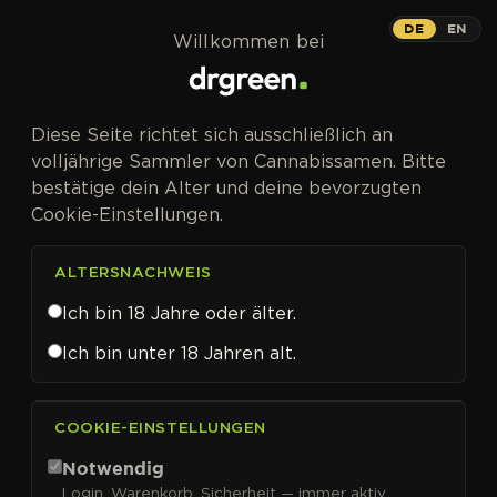
Zum Inhalt springen
DE
EN
Willkommen bei
Diese Seite richtet sich ausschließlich an
volljährige Sammler von Cannabissamen. Bitte
bestätige dein Alter und deine bevorzugten
Cookie-Einstellungen.
ALTERSNACHWEIS
Ich bin 18 Jahre oder älter.
Ich bin unter 18 Jahren alt.
CANNABISSAMEN VON POSITRONIC SEEDS KAUFEN
COOKIE-EINSTELLUNGEN
Positronic Seeds
Notwendig
Login, Warenkorb, Sicherheit — immer aktiv.