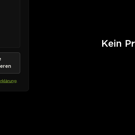
Kein Pr
e
ieren
rklärung
.