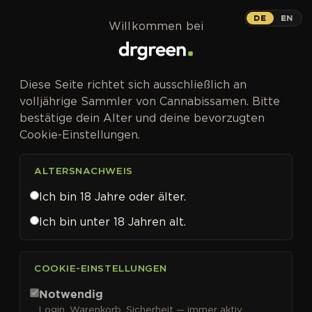
Zum Inhalt springen
DE
EN
Willkommen bei
Diese Seite richtet sich ausschließlich an
volljährige Sammler von Cannabissamen. Bitte
bestätige dein Alter und deine bevorzugten
Cookie-Einstellungen.
ALTERSNACHWEIS
Ich bin 18 Jahre oder älter.
Ich bin unter 18 Jahren alt.
CANNABISSAMEN VON SEEDSMAN KAUFEN
COOKIE-EINSTELLUNGEN
Seedsman
Notwendig
Login, Warenkorb, Sicherheit — immer aktiv.