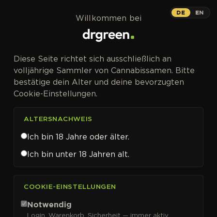
Zum Inhalt springen
DE
EN
Willkommen bei
Diese Seite richtet sich ausschließlich an
volljährige Sammler von Cannabissamen. Bitte
bestätige dein Alter und deine bevorzugten
Cookie-Einstellungen.
ALTERSNACHWEIS
Ich bin 18 Jahre oder älter.
Ich bin unter 18 Jahren alt.
CANNABISSAMEN VON LINEAGE GENETICS KAUFEN
COOKIE-EINSTELLUNGEN
Lineage Genetics
Notwendig
Login, Warenkorb, Sicherheit — immer aktiv.