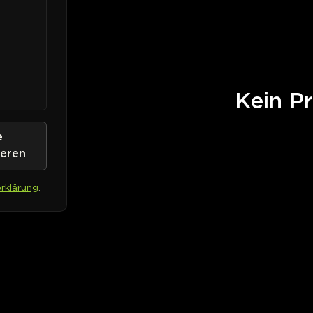
Kein Pr
e
ieren
rklärung
.