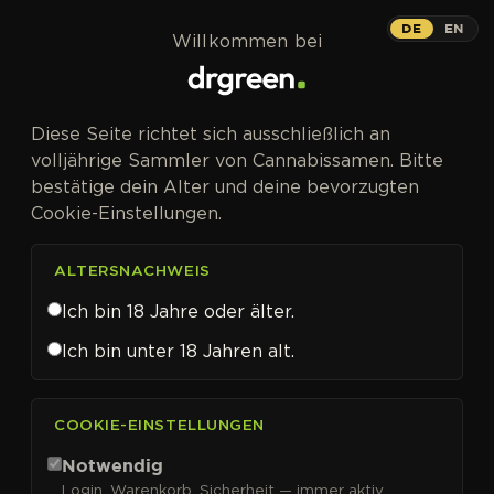
Zum Inhalt springen
DE
EN
Willkommen bei
Diese Seite richtet sich ausschließlich an
volljährige Sammler von Cannabissamen. Bitte
bestätige dein Alter und deine bevorzugten
Cookie-Einstellungen.
ALTERSNACHWEIS
Ich bin 18 Jahre oder älter.
Ich bin unter 18 Jahren alt.
CANNABISSAMEN VON ADVANCED SEEDS KAUFEN
COOKIE-EINSTELLUNGEN
Advanced Seeds
Notwendig
Login, Warenkorb, Sicherheit — immer aktiv.