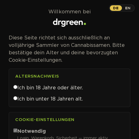
Zum Inhalt springen
DE
EN
Willkommen bei
Diese Seite richtet sich ausschließlich an
volljährige Sammler von Cannabissamen. Bitte
bestätige dein Alter und deine bevorzugten
Cookie-Einstellungen.
ALTERSNACHWEIS
Ich bin 18 Jahre oder älter.
Ich bin unter 18 Jahren alt.
CANNABISSAMEN VON HIGH SPEED BUDS KAUFEN
COOKIE-EINSTELLUNGEN
High Speed Buds
Notwendig
Login, Warenkorb, Sicherheit — immer aktiv.