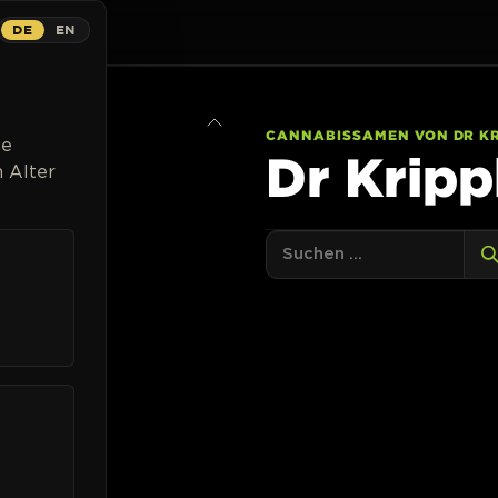
DE
EN
Strains
Breeder
Magazin
Cannabispflanzen
Listen
CANNABISSAMEN VON DR KR
ge
Dr Kripp
 Alter