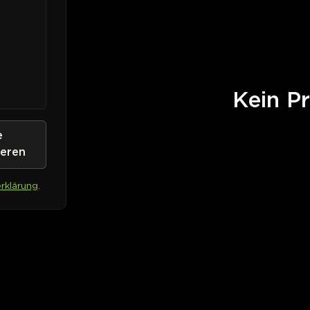
Kein Pr
e
ieren
rklärung
.