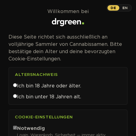
Zum Inhalt springen
DE
EN
Willkommen bei
Diese Seite richtet sich ausschließlich an
volljährige Sammler von Cannabissamen. Bitte
bestätige dein Alter und deine bevorzugten
Cookie-Einstellungen.
ALTERSNACHWEIS
Ich bin 18 Jahre oder älter.
Ich bin unter 18 Jahren alt.
CANNABISSAMEN VON GARDEN OF GREEN KAUFEN
COOKIE-EINSTELLUNGEN
Garden Of Green
Notwendig
Login, Warenkorb, Sicherheit — immer aktiv.